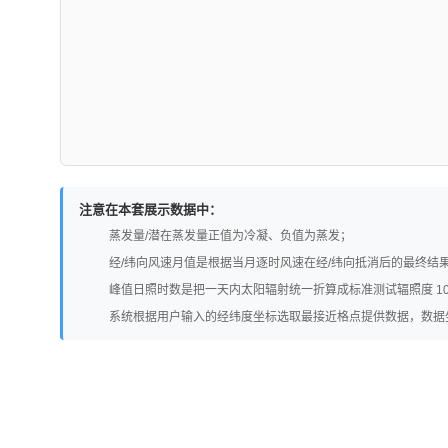
注意在本套展示数据中：
蒸发量/潜在蒸发量正值为冷凝、负值为蒸发；
经/纬向风速月值是根据当月逐时风速在经/纬向抵消后的最终结
峰值日照时数是把一天内太阳辐射统一折算成标准测试辐照度 1
系统根据用户输入的经纬度坐标选取最接近格点提供数据，数据坐标无